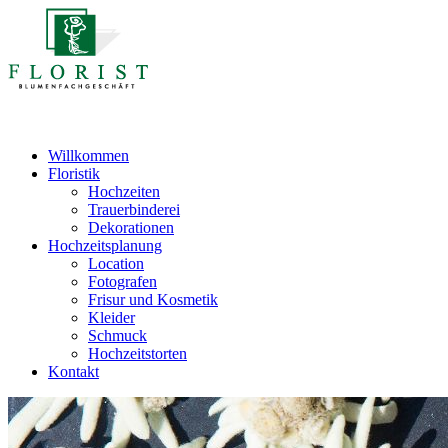
Willkommen
Floristik
Hochzeiten
Trauerbinderei
Dekorationen
Hochzeitsplanung
Location
Fotografen
Frisur und Kosmetik
Kleider
Schmuck
Hochzeitstorten
Kontakt